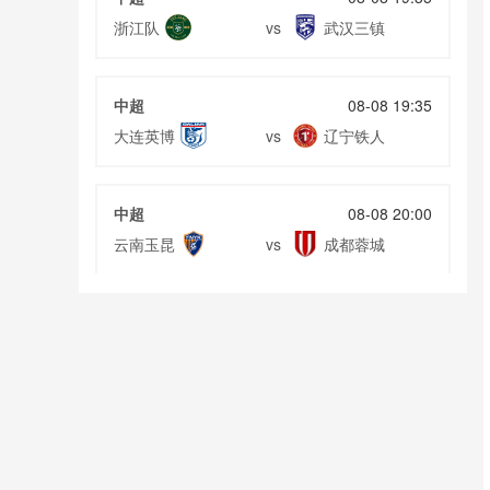
浙江队
武汉三镇
vs
中超
08-08 19:35
大连英博
辽宁铁人
vs
中超
08-08 20:00
云南玉昆
成都蓉城
vs
中甲
08-08 20:00
定南赣联
大连鲲城
vs
巴西甲
08-09 03:00
格雷米奥
圣保罗
vs