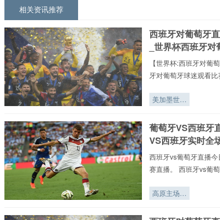
相关资讯推荐
西班牙对葡萄牙直
_世界杯西班牙对
【世界杯:西班牙对葡萄
牙对葡萄牙球迷观看比
美加墨世界
杯边检协同
体系再造：
葡萄牙VS西班牙
跨境身份信
VS西班牙实时全
息互通瓶颈
与通关效率
西班牙vs葡萄牙直播今日
优化策略
赛直播。 西班牙vs葡萄
高原主场竞
训体系升
级：瓜达拉