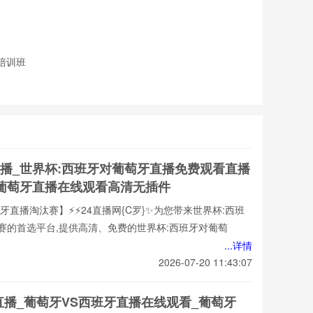
培训班
播_世界杯:西班牙对葡萄牙直播免费观看直播
葡萄牙直播在线观看高清无插件
牙直播淘汰赛】⚡⚡24直播网{C罗}✨为您带来世界杯:西班
赛的首选平台,提供高清、免费的世界杯:西班牙对葡萄
...详情
2026-07-20 11:43:07
直播_葡萄牙VS西班牙直播在线观看_葡萄牙