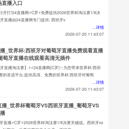
场直播入口
开打!24直播网⚡️C罗⚡️免费提供2026世界杯淘汰赛1/8决
牙直播由24直播网专门提供: 西班牙v
...详情
2026-07-20 11:43:07
播_世界杯:西班牙对葡萄牙直播免费观看直播
葡萄牙直播在线观看高清无插件
牙直播淘汰赛】⚡⚡24直播网{C罗}✨为您带来世界杯:西班
赛的首选平台,提供高清、免费的世界杯:西班牙对葡萄
...详情
2026-07-20 11:43:07
直播_世界杯葡萄牙VS西班牙直播_葡萄牙VS
播
牙直播⚡️C罗⚡️2026世界杯淘汰赛1/8决赛关键战。西班牙vs