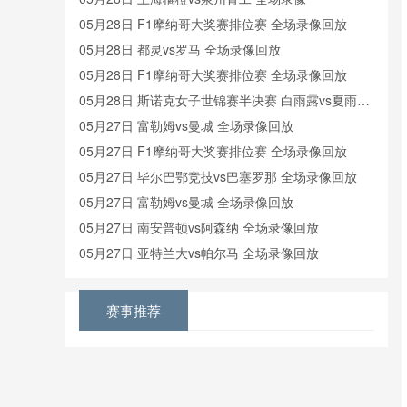
05月28日 F1摩纳哥大奖赛排位赛 全场录像回放
05月28日 都灵vs罗马 全场录像回放
05月28日 F1摩纳哥大奖赛排位赛 全场录像回放
05月28日 斯诺克女子世锦赛半决赛 白雨露vs夏雨滢
全场录像回放
05月27日 富勒姆vs曼城 全场录像回放
05月27日 F1摩纳哥大奖赛排位赛 全场录像回放
05月27日 毕尔巴鄂竞技vs巴塞罗那 全场录像回放
05月27日 富勒姆vs曼城 全场录像回放
05月27日 南安普顿vs阿森纳 全场录像回放
05月27日 亚特兰大vs帕尔马 全场录像回放
05月26日 赫塔费vs塞尔塔 全场录像
05月26日 赫罗纳vs马德里竞技 全场录像
赛事推荐
05月26日 NHL东部决赛G3 卡罗莱纳飓风vs佛罗里达
美洲豹 全场录像回放
05月26日 NHL东部决赛G3 卡罗莱纳飓风vs佛罗里达
美洲豹 全场录像回放
05月26日 热刺vs布莱顿 全场录像回放
05月26日 热刺vs布莱顿 全场录像