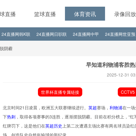
球直播
篮球直播
体育资讯
录像回放
24直播网韩K联
24直播网日职联
24直播网中甲
24直播网世亚预
24直播网西甲
24直播网德甲
24直播网欧冠
24直播网中超
24
脱阴霾
网球神直播西甲
24直播网球神直播英超
24直播网球神直播挪超
2
早知道利物浦客胜热
2025-12-31 03
世界杯直播专属链接
CCTV5
北京时间21日凌晨，欧洲五大联赛继续进行。
英超
赛场，
利物浦
在一场
下
热刺
，取得各项赛事的3连胜，逐渐摆脱阴霾。目前在积分榜上，“红
红牌罚下，这是他们在
英超历史
上第二次遭遇主场比赛有两名球员染红的
场，创造队史自然年输球的新纪录。